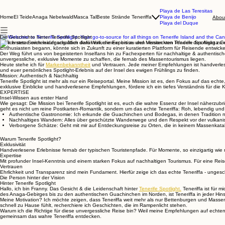
Playa de Las Teresitas
Home
El Teide
Anaga Nebelwald
Masca Tal
Beste Strände Teneriffa
Playa de Benijo
Abou
Playa del Duque
Die Geschichte hinter Tenerife Spotlight
Vom ersten Sonnenaufgang über dem Wolkenmeer bis zu den versteckten Pfaden des Anaga Gebirg
Enthusiasten begann, könnte sich in Zukunft zu einer kuratierten Plattform für Reisende entwic
Der Weg führt uns von begeisterten Inselfans hin zu Fachexperten für nachhaltige & authentische 
unvergessliche, exklusive Momente zu schaffen, die fernab des Massentourismus liegen.
Heute stehe ich für
Markenbekanntheit
und Vertrauen. Jede meiner Empfehlungen ist handverlesen &
und euer persönliches Spotlight-Erlebnis auf der Insel des ewigen Frühlings zu finden.
Mission: Authentisch & Nachhaltig
Tenerife Spotlight ist mehr als nur ein Reiseportal. Meine Mission ist es, den Fokus auf das echte
exklusive Einblicke und handverlesene Empfehlungen, fördere ich ein tiefes Verständnis für die 
EXPERTISE
Insel-Wissen aus erster Hand
Wie gesagt: Die Mission bei Tenerife Spotlight ist es, euch die wahre Essenz der Insel näherzub
geht es nicht um reine Postkarten-Romantik, sondern um das echte Teneriffa: Roh, lebendig und vo
Authentische Gastronomie: Ich erkunde die Guachinchen und Bodegas, in denen Tradition 
Nachhaltiges Wandern: Alles über geschützte Wanderwege und den Respekt vor der vulkanis
Verborgene Schätze: Geht mit mir auf Entdeckungsreise zu Orten, die in keinem Massenkatal
Warum Tenerife Spotlight?
Exklusivität
Handverlesene Erlebnisse fernab der typischen Touristenpfade. Für Momente, so einzigartig wie 
Expertise
Mit profunder Insel-Kenntnis und einem starken Fokus auf nachhaltigen Tourismus. Für eine Reis
Vertrauen
Ehrlichkeit und Transparenz sind mein Fundament. Hierfür zeige ich das echte Teneriffa - unges
Die Person hinter der Vision
Hinter Tenerife Spotlight
Hallo, ich bin Franny. Das Gesicht & die Leidenschaft hinter
Tenerife Spotlight.
Teneriffa ist für m
des Anaga-Gebirges bis zu den authentischen Guachinchen im Norden, ist Teneriffa in jeder Hinsi
Meine Motivation? Ich möchte zeigen, dass Teneriffa weit mehr als nur Bettenburgen und Massen
schnell zu Hause fühlt, recherchiere ich Geschichten, die im Rampenlicht stehen.
Warum ich die Richtige für diese unvergessliche Reise bin? Weil meine Empfehlungen auf echten
gemeinsam das wahre Teneriffa entdecken.