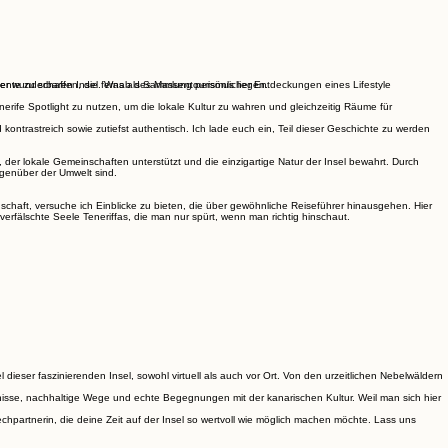
ser wunderbaren Insel. Was als Sammlung persönlicher Entdeckungen eines Lifestyle
erife Spotlight zu nutzen, um die lokale Kultur zu wahren und gleichzeitig Räume für
 kontrastreich sowie zutiefst authentisch. Ich lade euch ein, Teil dieser Geschichte zu werden
n, der lokale Gemeinschaften unterstützt und die einzigartige Natur der Insel bewahrt. Durch
egenüber der Umwelt sind.
nschaft, versuche ich Einblicke zu bieten, die über gewöhnliche Reiseführer hinausgehen. Hier
verfälschte Seele Teneriffas, die man nur spürt, wenn man richtig hinschaut.
 dieser faszinierenden Insel, sowohl virtuell als auch vor Ort. Von den urzeitlichen Nebelwäldern
bnisse, nachhaltige Wege und echte Begegnungen mit der kanarischen Kultur. Weil man sich hier
hpartnerin, die deine Zeit auf der Insel so wertvoll wie möglich machen möchte. Lass uns